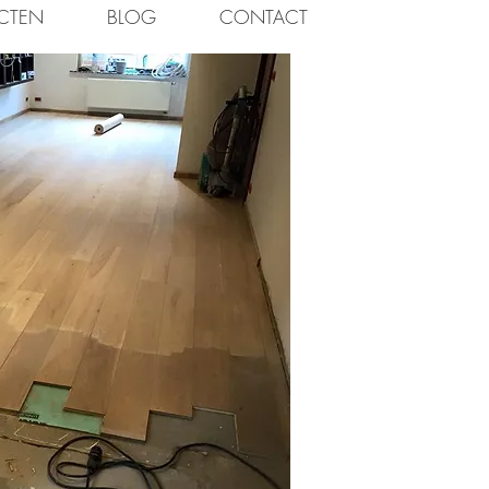
ECTEN
BLOG
CONTACT