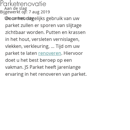
Parketrenovatie
Aan de slag
Bijgewerkt op:
7 aug 2019
Door het dagelijks gebruik van uw 
Uw community
parket zullen er sporen van slijtage 
zichtbaar worden. Putten en krassen 
in het hout, versleten vernislagen, 
vlekken, verkleuring, … Tijd om uw 
parket te laten 
renoveren
. Hiervoor 
doet u het best beroep op een 
vakman. JS Parket heeft jarenlange 
ervaring in het renoveren van parket.